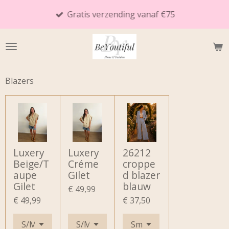
Ga
Gratis verzending vanaf €75
direct
naar
de
hoofdinhoud
Blazers
Luxery
Luxery
26212
Beige/T
Créme
croppe
aupe
Gilet
d blazer
Gilet
blauw
€ 49,99
€ 49,99
€ 37,50