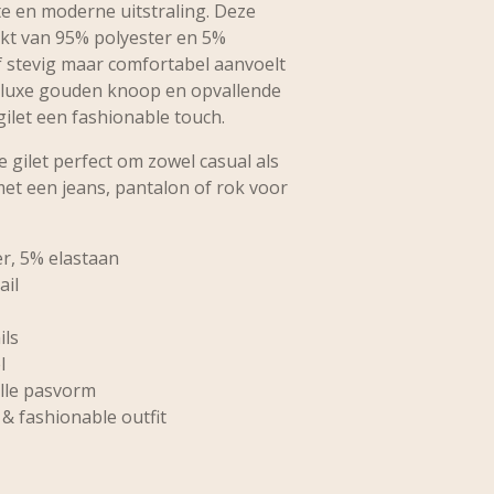
e en moderne uitstraling. Deze
akt van
95% polyester en 5%
f stevig maar comfortabel aanvoelt
De luxe gouden knoop en opvallende
ilet een fashionable touch.
e gilet perfect om zowel casual als
met een jeans, pantalon of rok voor
er, 5% elastaan
ail
ils
l
olle pasvorm
 & fashionable outfit