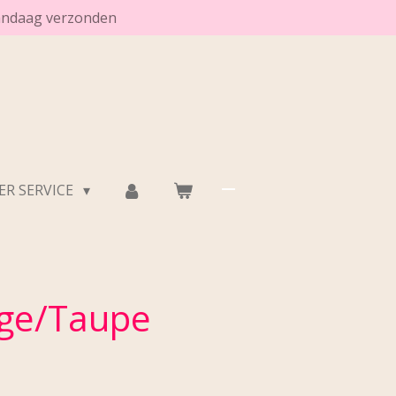
vandaag verzonden
R SERVICE
ige/Taupe