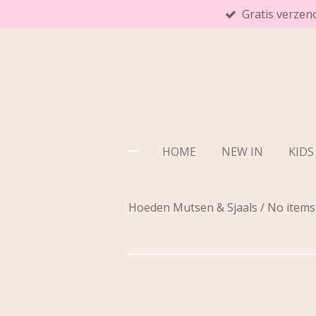
Gratis verzen
Ga
direct
naar
de
hoofdinhoud
HOME
NEW IN
KIDS
Hoeden Mutsen & Sjaals / No items