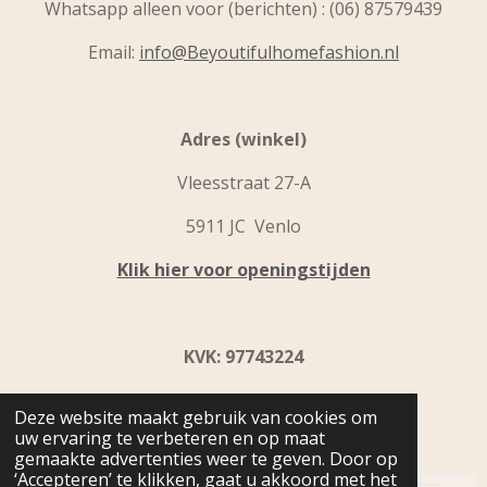
Whatsapp alleen voor (berichten) : (06) 87579439
Email:
info@Beyoutifulhomefashion.nl
Adres (winkel)
Vleesstraat 27-A
5911 JC Venlo
Klik hier voor openingstijden
KVK: 97743224
BTW ID: NL005285688B09
Deze website maakt gebruik van cookies om
uw ervaring te verbeteren en op maat
IBAN: NL31 INGB0109 9867 92
gemaakte advertenties weer te geven. Door op
‘Accepteren’ te klikken, gaat u akkoord met het