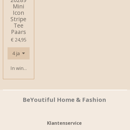
Mini
Icon
Stripe
Tee
Paars
€ 24,95
In winkelwagen
BeYoutiful Home & Fashion
Klantenservice