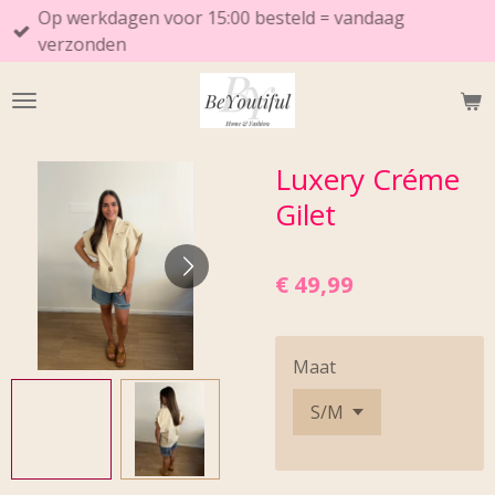
Op werkdagen voor 15:00 besteld = vandaag
Ga
verzonden
direct
naar
de
hoofdinhoud
Luxery Créme
Gilet
€ 49,99
Maat