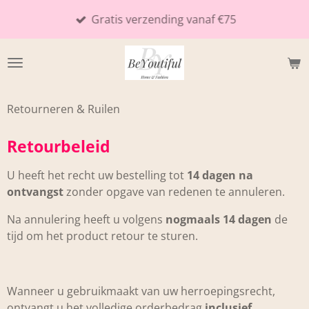
Ga
Gratis verzending vanaf €75
direct
naar
de
hoofdinhoud
Retourneren & Ruilen
Retourbeleid
U heeft het recht uw bestelling tot
14 dagen na
ontvangst
zonder opgave van redenen te annuleren.
Na annulering heeft u volgens
nogmaals 14 dagen
de
tijd om het product retour te sturen.
Wanneer u gebruikmaakt van uw herroepingsrecht,
ontvangt u het volledige orderbedrag
inclusief