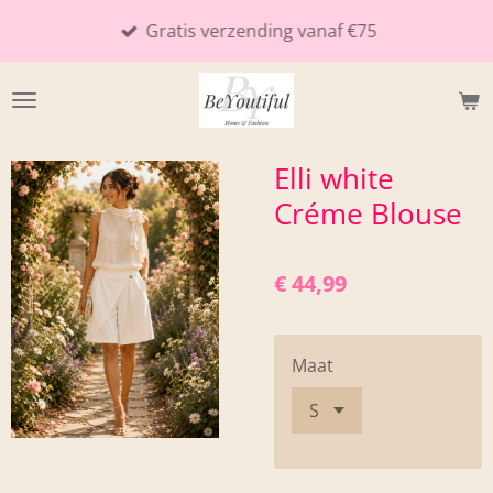
Ga
Gratis verzending vanaf €75
direct
naar
de
hoofdinhoud
Elli white
Créme Blouse
€ 44,99
Maat