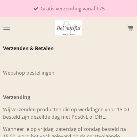
Ga
Gratis verzending vanaf €75
direct
naar
de
hoofdinhoud
Verzenden & Betalen
Webshop bestellingen.
Verzending
Wij verzenden producten die op werkdagen voor 15:00
besteld zijn dezelfde dag met PostNL of DHL.
Wanneer je op vrijdag, zaterdag of zondag besteld na
15.00, word het vaak geleverd op de eerstvolgende