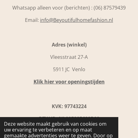
Whatsapp alleen voor (berichten) : (06) 87579439
Email:
info@Beyoutifulhomefashion.nl
Adres (winkel)
Vleesstraat 27-A
5911 JC Venlo
Klik hier voor openingstijden
KVK: 97743224
BTW ID: NL005285688B09
Deze website maakt gebruik van cookies om
uw ervaring te verbeteren en op maat
IBAN: NL31 INGB0109 9867 92
gemaakte advertenties weer te geven. Door op