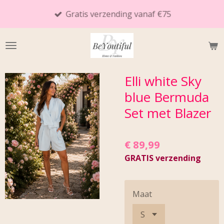
Ga
Gratis verzending vanaf €75
direct
naar
de
hoofdinhoud
Elli white Sky
blue Bermuda
Set met Blazer
€ 89,99
GRATIS verzending
Maat