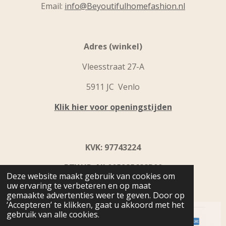
Email:
info@Beyoutifulhomefashion.nl
Adres (winkel)
Vleesstraat 27-A
5911 JC Venlo
Klik hier voor openingstijden
KVK: 97743224
BTW ID: NL005285688B09
Deze website maakt gebruik van cookies om
uw ervaring te verbeteren en op maat
IBAN: NL31 INGB0109 9867 92
gemaakte advertenties weer te geven. Door op
‘Accepteren’ te klikken, gaat u akkoord met het
gebruik van alle cookies.