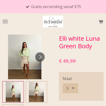
Ga
Gratis verzending vanaf €75
direct
naar
de
hoofdinhoud
Elli white Luna
Green Body
€ 49,99
Maat