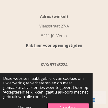
Adres (winkel)
Vleesstraat 27-A
5911 JC Venlo
Klik hier voor openingstijden
KVK: 97743224
BTW ID: NL005285688B09
Deze website maakt gebruik van cookies om
uw ervaring te verbeteren en op maat
IBAN: NL31 INGB0109 9867 92
gemaakte advertenties weer te geven. Door op
‘Accepteren’ te klikken, gaat u akkoord met het
gebruik van alle cookies.
© 2024 - 2026 Beyoutiful Home & Fashion
Afwijzen
Accepteren