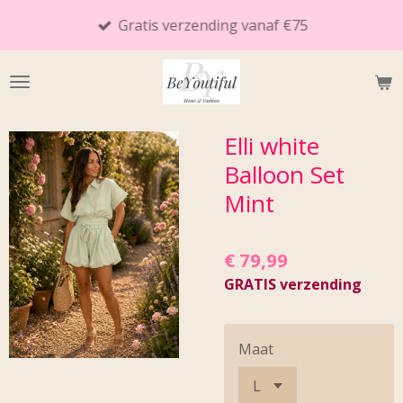
Ga
Gratis verzending vanaf €75
direct
naar
de
hoofdinhoud
Elli white
Balloon Set
Mint
€ 79,99
GRATIS verzending
Maat