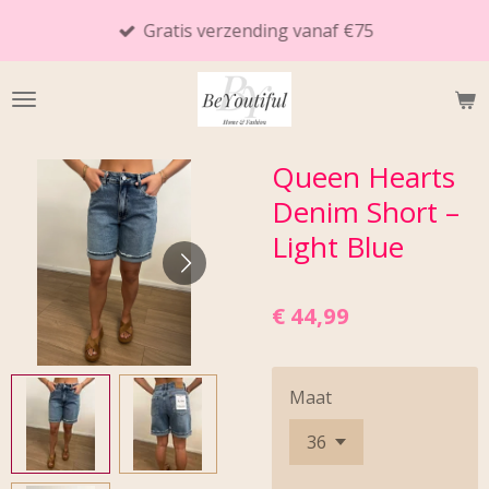
Ga
Gratis verzending vanaf €75
direct
naar
de
hoofdinhoud
Queen Hearts
Denim Short –
Light Blue
€ 44,99
Maat