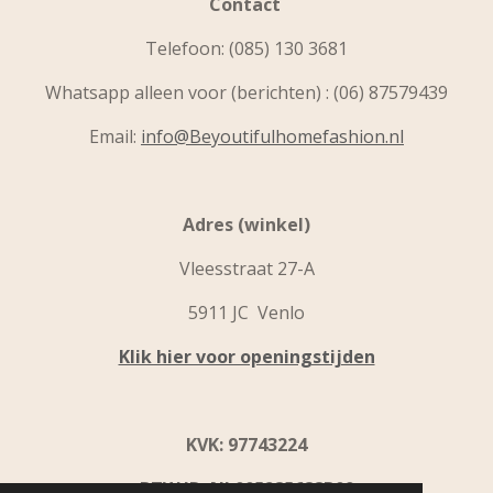
Contact
Telefoon:
(085) 130 3681
Whatsapp alleen voor (berichten) : (06) 87579439
Email:
info@Beyoutifulhomefashion.nl
Adres (winkel)
Vleesstraat 27-A
5911 JC Venlo
Klik hier voor openingstijden
KVK: 97743224
BTW ID: NL005285688B09