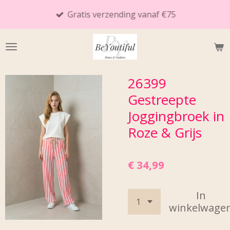
Ga
Gratis verzending vanaf €75
direct
naar
de
hoofdinhoud
26399
Gestreepte
Joggingbroek in
Roze & Grijs
€ 34,99
In
winkelwage