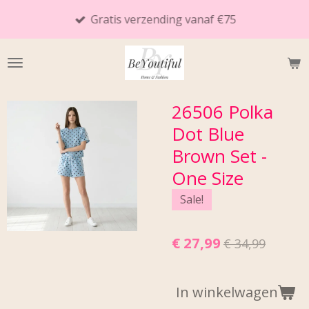
Ga
Gratis verzending vanaf €75
direct
naar
de
hoofdinhoud
26506 Polka
Dot Blue
Brown Set -
One Size
Sale!
€ 27,99
€ 34,99
In winkelwagen