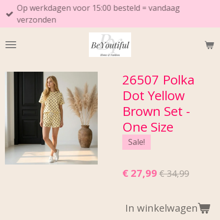
Op werkdagen voor 15:00 besteld = vandaag
Ga
verzonden
direct
naar
de
hoofdinhoud
26507 Polka
Dot Yellow
Brown Set -
One Size
Sale!
€ 27,99
€ 34,99
In winkelwagen