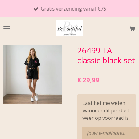
Ga
Gratis verzending vanaf €75
direct
naar
de
hoofdinhoud
26499 LA
classic black set
€ 29,99
Laat het me weten
wanneer dit product
weer op voorraad is.