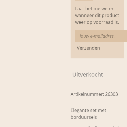
Laat het me weten
wanneer dit product
weer op voorraad is.
Verzenden
Uitverkocht
Artikelnummer:
26303
Elegante set met
borduursels