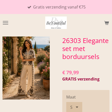
Ga
Gratis verzending vanaf €75
direct
naar
de
hoofdinhoud
26303 Elegante
set met
borduursels
€ 79,99
GRATIS verzending
Maat