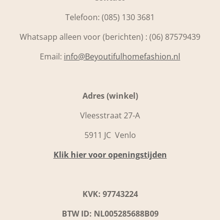
Telefoon:
(085) 130 3681
Whatsapp alleen voor (berichten) : (06) 87579439
Email:
info@Beyoutifulhomefashion.nl
Adres (winkel)
Vleesstraat 27-A
5911 JC Venlo
Klik hier voor openingstijden
KVK: 97743224
BTW ID: NL005285688B09