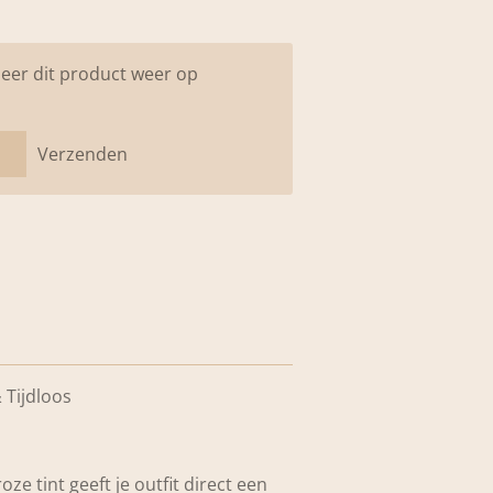
eer dit product weer op
Verzenden
& Tijdloos
oze tint geeft je outfit direct een