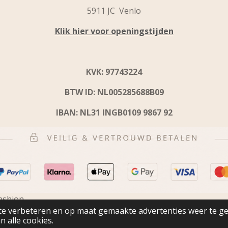
5911 JC Venlo
Klik hier voor openingstijden
KVK: 97743224
BTW ID: NL005285688B09
IBAN: NL31 INGB0109 9867 92
ashion
te verbeteren en op maat gemaakte advertenties weer te g
n alle cookies.