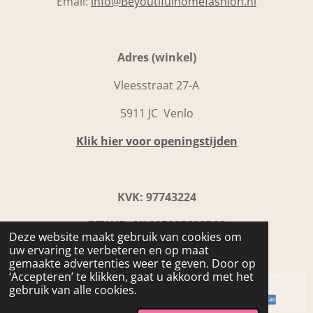
Email:
info@Beyoutifulhomefashion.nl
Adres (winkel)
Vleesstraat 27-A
5911 JC Venlo
Klik hier voor openingstijden
KVK: 97743224
BTW ID: NL005285688B09
Deze website maakt gebruik van cookies om
uw ervaring te verbeteren en op maat
IBAN: NL31 INGB0109 9867 92
gemaakte advertenties weer te geven. Door op
‘Accepteren’ te klikken, gaat u akkoord met het
gebruik van alle cookies.