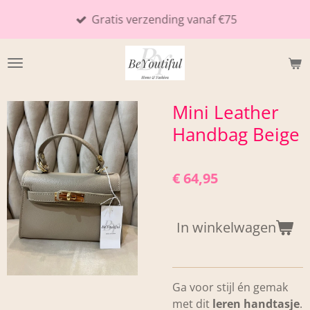
Ga
Gratis verzending vanaf €75
direct
naar
de
hoofdinhoud
Mini Leather
Handbag Beige
€ 64,95
In winkelwagen
Ga voor stijl én gemak
met dit
leren handtasje
.