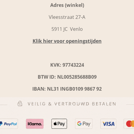
Adres (winkel)
Vleesstraat 27-A
5911 JC Venlo
Klik hier voor openingstijden
KVK: 97743224
BTW ID: NL005285688B09
IBAN: NL31 INGB0109 9867 92