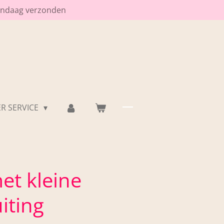
vandaag verzonden
R SERVICE
et kleine
iting