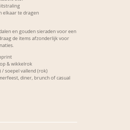
itstraling
n elkaar te dragen
dalen en gouden sieraden voor een
 draag de items afzonderlijk voor
naties.
pprint
op & wikkelrok
 / soepel vallend (rok)
erfeest, diner, brunch of casual