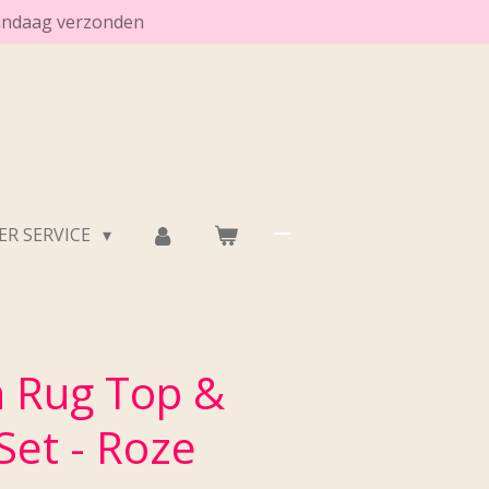
vandaag verzonden
R SERVICE
 Rug Top &
Set - Roze