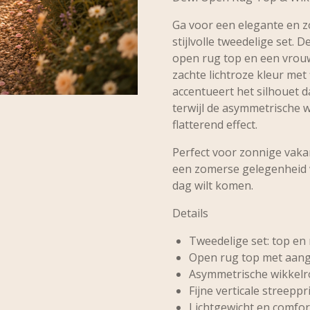
Ga voor een elegante en z
stijlvolle tweedelige set. 
open rug top en een vrouw
zachte lichtroze kleur met 
accentueert het silhouet 
terwijl de asymmetrische 
flatterend effect.
Perfect voor zonnige vaka
een zomerse gelegenheid w
dag wilt komen.
Details
Tweedelige set: top en
Open rug top met aan
Asymmetrische wikkelro
Fijne verticale streeppr
Lichtgewicht en comfor