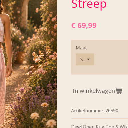
Streep
€ 69,99
Maat
In winkelwagen
Artikelnummer:
26590
Dewi Open Rug Top & Wikk