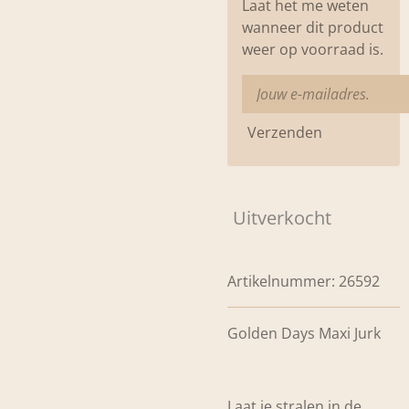
Laat het me weten
wanneer dit product
weer op voorraad is.
Verzenden
Uitverkocht
Artikelnummer:
26592
Golden Days Maxi Jurk
Laat je stralen in de