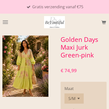
Ga
Gratis verzending vanaf €75
direct
naar
de
hoofdinhoud
Golden Days
Maxi Jurk
Green-pink
€ 74,99
Maat