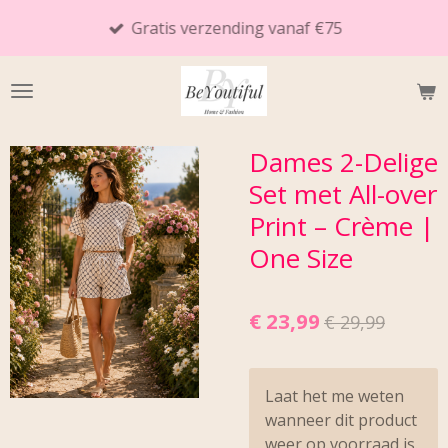
Ga
Gratis verzending vanaf €75
direct
naar
de
hoofdinhoud
Dames 2-Delige
Set met All-over
Print – Crème |
One Size
€ 23,99
€ 29,99
Laat het me weten
wanneer dit product
weer op voorraad is.