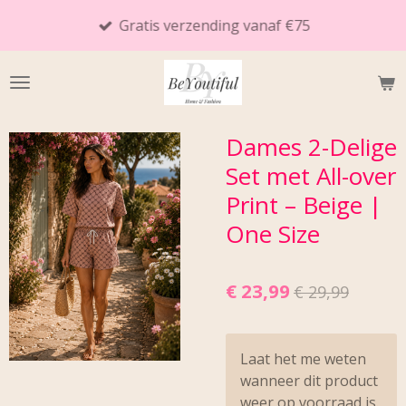
Ga
Gratis verzending vanaf €75
direct
naar
de
hoofdinhoud
Dames 2-Delige
Set met All-over
Print – Beige |
One Size
€ 23,99
€ 29,99
Laat het me weten
wanneer dit product
weer op voorraad is.