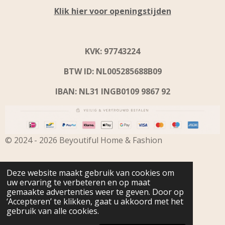
Klik hier voor openingstijden
KVK: 97743224
BTW ID: NL005285688B09
IBAN: NL31 INGB0109 9867 92
© 2024 - 2026 Beyoutiful Home & Fashion
Deze website maakt gebruik van cookies om
uw ervaring te verbeteren en op maat
gemaakte advertenties weer te geven. Door op
‘Accepteren’ te klikken, gaat u akkoord met het
gebruik van alle cookies.