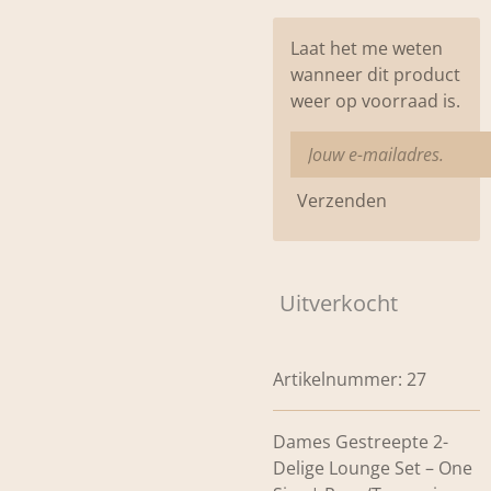
Laat het me weten
wanneer dit product
weer op voorraad is.
Verzenden
Uitverkocht
Artikelnummer:
27
Dames Gestreepte 2-
Delige Lounge Set – One