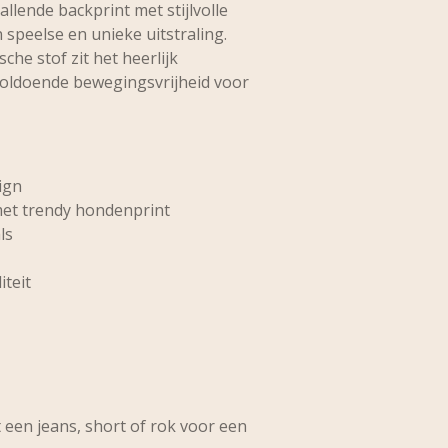
llende backprint met stijlvolle
 speelse en unieke uitstraling.
sche stof zit het heerlijk
voldoende bewegingsvrijheid voor
ign
met trendy hondenprint
ls
iteit
 een jeans, short of rok voor een