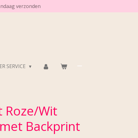
vandaag verzonden
R SERVICE
rt Roze/Wit
 met Backprint