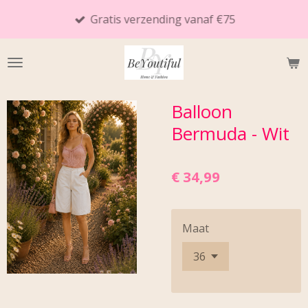
Ga
Gratis verzending vanaf €75
direct
naar
de
hoofdinhoud
Balloon
Bermuda - Wit
€ 34,99
Maat