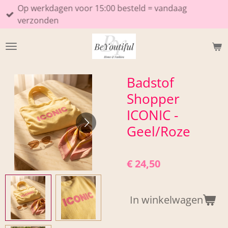
Op werkdagen voor 15:00 besteld = vandaag
Ga
verzonden
direct
naar
de
hoofdinhoud
Badstof
Shopper
ICONIC -
Geel/Roze
€ 24,50
In winkelwagen