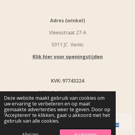
Adres (winkel)
Vleesstraat 27-A
5911 JC Venlo
Klik hier voor openingstijden
KVK: 97743224
BTW ID: NL005285688B09
Deze website maakt gebruik van cookies om
uw ervaring te verbeteren en op maat
IBAN: NL31 INGB0109 9867 92
gemaakte advertenties weer te geven. Door op
‘Accepteren’ te klikken, gaat u akkoord met het
gebruik van alle cookies.
© 2024 - 2026 Beyoutiful Home & Fashion
Afwijzen
Accepteren