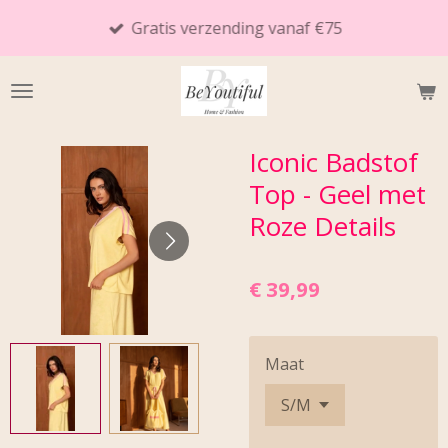
Ga
Gratis verzending vanaf €75
direct
naar
de
hoofdinhoud
Iconic Badstof
Top - Geel met
Roze Details
€ 39,99
Maat