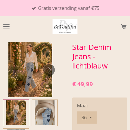
Ga
Gratis verzending vanaf €75
direct
naar
de
hoofdinhoud
Star Denim
Jeans -
lichtblauw
€ 49,99
Maat