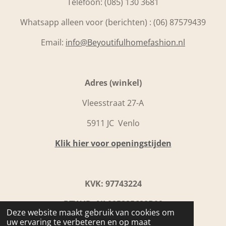
Telefoon:
(085) 130 3681
Whatsapp alleen voor (berichten) : (06) 87579439
Email:
info@Beyoutifulhomefashion.nl
Adres (winkel)
Vleesstraat 27-A
5911 JC Venlo
Klik hier voor openingstijden
KVK: 97743224
BTW ID: NL005285688B09
Deze website maakt gebruik van cookies om
uw ervaring te verbeteren en op maat
IBAN: NL31 INGB0109 9867 92