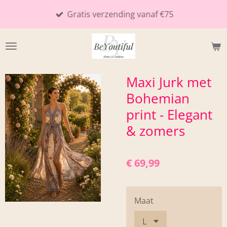
Ga
Gratis verzending vanaf €75
direct
naar
de
hoofdinhoud
Maxi Jurk met
Bohemian
print - Elegant
& zomers
€ 69,99
Maat