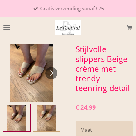
Ga
Gratis verzending vanaf €75
direct
naar
de
hoofdinhoud
Stijlvolle
slippers Beige-
créme met
trendy
teenring-detail
€ 24,99
Maat