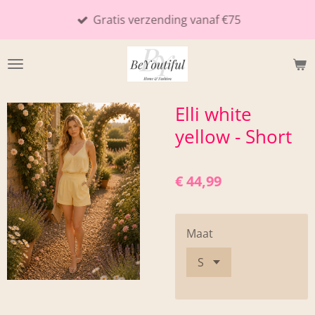
Ga
Gratis verzending vanaf €75
direct
naar
de
hoofdinhoud
Elli white
yellow - Short
€ 44,99
Maat