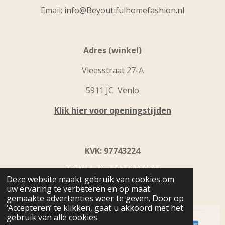
Email:
info@Beyoutifulhomefashion.nl
Adres (winkel)
Vleesstraat 27-A
5911 JC Venlo
Klik hier voor openingstijden
KVK: 97743224
BTW ID: NL005285688B09
Deze website maakt gebruik van cookies om
uw ervaring te verbeteren en op maat
IBAN: NL31 INGB0109 9867 92
gemaakte advertenties weer te geven. Door op
‘Accepteren’ te klikken, gaat u akkoord met het
gebruik van alle cookies.