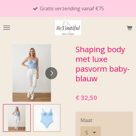
Ga
Gratis verzending vanaf €75
direct
naar
de
hoofdinhoud
Shaping body
met luxe
pasvorm baby-
blauw
€ 32,50
Maat