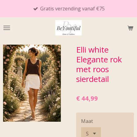
Ga
Gratis verzending vanaf €75
direct
naar
de
hoofdinhoud
Elli white
Elegante rok
met roos
sierdetail
€ 44,99
Maat