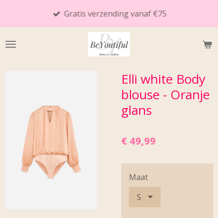
Ga
Gratis verzending vanaf €75
direct
naar
de
hoofdinhoud
Elli white Body
blouse - Oranje
glans
€ 49,99
Maat