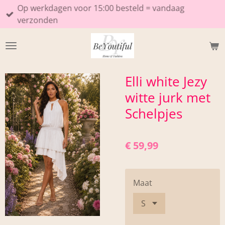
Op werkdagen voor 15:00 besteld = vandaag
Ga
verzonden
direct
naar
de
hoofdinhoud
Elli white Jezy
witte jurk met
Schelpjes
€ 59,99
Maat