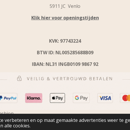
5911 JC Venlo
Klik hier voor openingstijden
KVK: 97743224
BTW ID: NL005285688B09
IBAN: NL31 INGB0109 9867 92
ashion
te verbeteren en op maat gemaakte advertenties weer te g
n alle cookies.