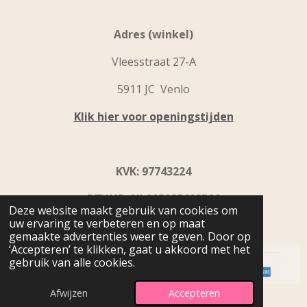
Adres (winkel)
Vleesstraat 27-A
5911 JC Venlo
Klik hier voor openingstijden
KVK: 97743224
BTW ID: NL005285688B09
Deze website maakt gebruik van cookies om
uw ervaring te verbeteren en op maat
IBAN: NL31 INGB0109 9867 92
gemaakte advertenties weer te geven. Door op
‘Accepteren’ te klikken, gaat u akkoord met het
gebruik van alle cookies.
© 2024 - 2026 Beyoutiful Home & Fashion
Afwijzen
Accepteren