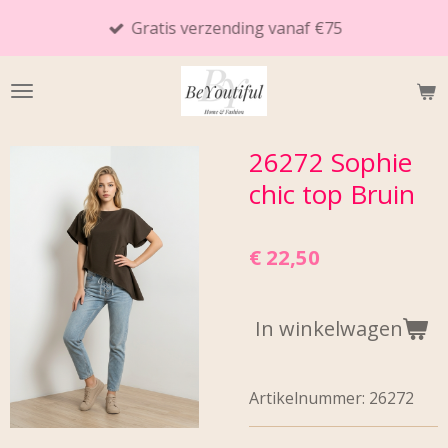
Ga
Gratis verzending vanaf €75
direct
naar
de
hoofdinhoud
26272 Sophie
chic top Bruin
€ 22,50
In winkelwagen
Artikelnummer:
26272