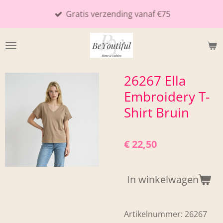
Ga
Gratis verzending vanaf €75
direct
naar
de
hoofdinhoud
26267 Ella
Embroidery T-
Shirt Bruin
€ 22,50
In winkelwagen
Artikelnummer:
26267