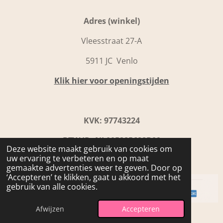
Adres (winkel)
Vleesstraat 27-A
5911 JC Venlo
Klik hier voor openingstijden
KVK: 97743224
BTW ID: NL005285688B09
Deze website maakt gebruik van cookies om
uw ervaring te verbeteren en op maat
IBAN: NL31 INGB0109 9867 92
gemaakte advertenties weer te geven. Door op
‘Accepteren’ te klikken, gaat u akkoord met het
gebruik van alle cookies.
© 2024 - 2026 Beyoutiful Home & Fashion
Afwijzen
Accepteren