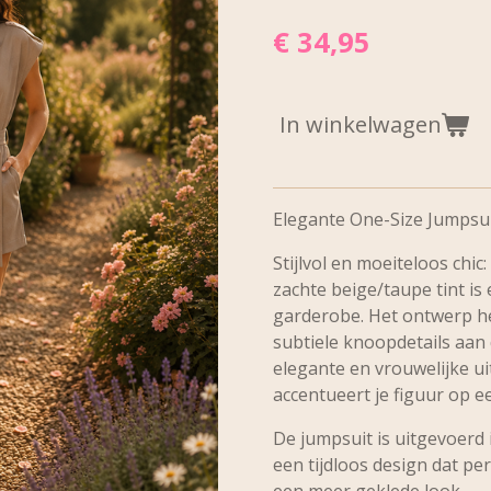
€ 34,95
In winkelwagen
Elegante One-Size Jumpsu
Stijlvol en moeiteloos chic
zachte beige/taupe tint is
garderobe. Het ontwerp he
subtiele knoopdetails aan
elegante en vrouwelijke ui
accentueert je figuur op e
De jumpsuit is uitgevoerd 
een tijdloos design dat per
een meer geklede look.