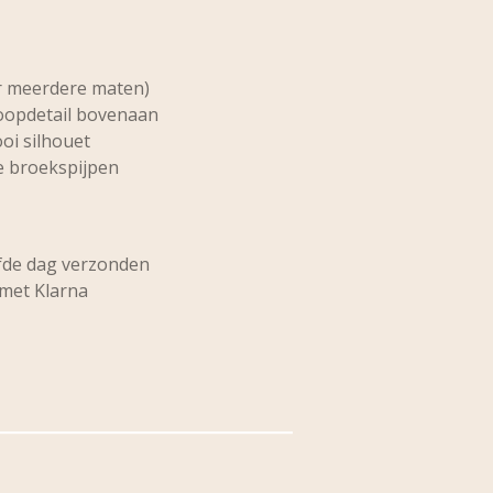
or meerdere maten)
oopdetail bovenaan
oi silhouet
 broekspijpen
lfde dag verzonden
 met Klarna