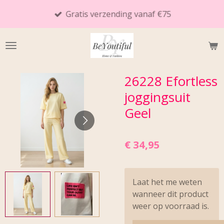
Ga
Gratis verzending vanaf €75
direct
naar
de
hoofdinhoud
26228 Efortless
joggingsuit
Geel
€ 34,95
Laat het me weten
wanneer dit product
weer op voorraad is.