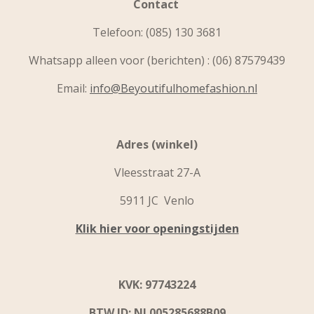
Contact
Telefoon:
(085) 130 3681
Whatsapp alleen voor (berichten) : (06) 87579439
Email:
info@Beyoutifulhomefashion.nl
Adres (winkel)
Vleesstraat 27-A
5911 JC Venlo
Klik hier voor openingstijden
KVK: 97743224
BTW ID: NL005285688B09