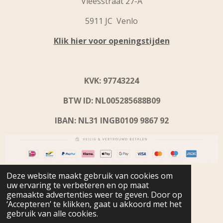
Vleesstraat 27-A
5911 JC Venlo
Klik hier voor openingstijden
KVK: 97743224
BTW ID: NL005285688B09
IBAN: NL31 INGB0109 9867 92
© 2024 - 2026 Beyoutiful Home & Fashion
Deze website maakt gebruik van cookies om
uw ervaring te verbeteren en op maat
gemaakte advertenties weer te geven. Door op
‘Accepteren’ te klikken, gaat u akkoord met het
gebruik van alle cookies.