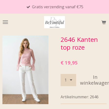
Ga
Gratis verzending vanaf €75
direct
naar
de
hoofdinhoud
2646 Kanten
top roze
€ 19,95
In
winkelwage
Artikelnummer:
2646