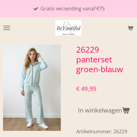
Ga
Gratis verzending vanaf €75
direct
naar
de
hoofdinhoud
26229
panterset
groen-blauw
€ 49,95
In winkelwagen
Artikelnummer:
26229