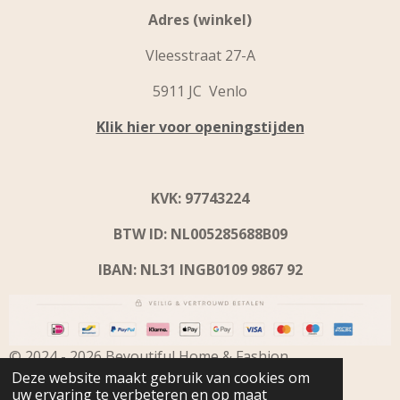
Adres (winkel)
Vleesstraat 27-A
5911 JC Venlo
Klik hier voor openingstijden
KVK: 97743224
BTW ID: NL005285688B09
IBAN: NL31 INGB0109 9867 92
© 2024 - 2026 Beyoutiful Home & Fashion
Deze website maakt gebruik van cookies om
uw ervaring te verbeteren en op maat