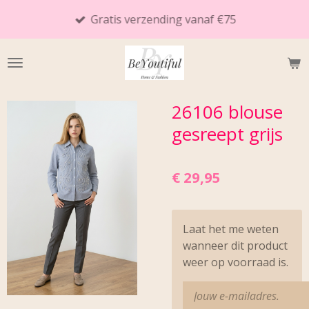
Ga
Gratis verzending vanaf €75
direct
naar
de
hoofdinhoud
26106 blouse
gesreept grijs
€ 29,95
Laat het me weten
wanneer dit product
weer op voorraad is.