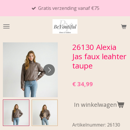
Ga
Gratis verzending vanaf €75
direct
naar
de
hoofdinhoud
26130 Alexia
Jas faux leahter
taupe
€ 34,99
In winkelwagen
Artikelnummer:
26130